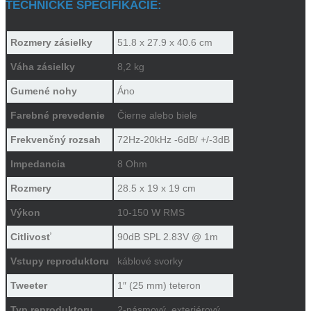
TECHNICKÉ ŠPECIFIKÁCIE:
Rozmery zásielky
51.8 x 27.9 x 40.6 cm
Váha zásielky
8,2 kg
Gumené nohy
Áno
Farebné prevedenie
Čierne alebo biele
Frekvenčný rozsah
72Hz-20kHz -6dB/ +/-3dB
Impedancia
8 Ohm
Rozmery
28.5 x 19 x 19 cm
Výkon
10-150 W RMS
Citlivosť
90dB SPL 2.83V @ 1m
Vstupy reproduktoru
káblové svorky
Tweeter
1″ (25 mm) teteron
Typ reproduktoru
2-pásmový, exteriérový