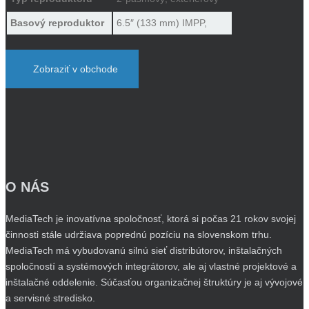
Basový reproduktor
6.5″ (133 mm) IMPP,
Zobraziť v obchode
O NÁS
MediaTech je inovatívna spoločnosť, ktorá si počas 21 rokov svojej
činnosti stále udržiava poprednú pozíciu na slovenskom trhu.
MediaTech má vybudovanú silnú sieť distribútorov, inštalačných
spoločností a systémových integrátorov, ale aj vlastné projektové a
inštalačné oddelenie. Súčasťou organizačnej štruktúry je aj vývojové
a servisné stredisko.