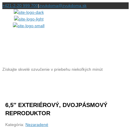
+421-2-20 999 700
|
zvukdoma@zvukdoma.sk
JEDNODUCHÉ RIEŠENIA PRE
VÁS
Získajte skvelé ozvučenie v priebehu niekoľkých minút
6,5″ EXTERIÉROVÝ, DVOJPÁSMOVÝ
REPRODUKTOR
Kategória:
Nezaradené