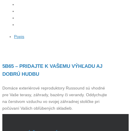
Popis
POPIS
5B65 – PRIDAJTE K VAŠEMU VÝHĽADU AJ
DOBRÚ HUDBU
Domáce exteriérové reproduktory Russound sú vhodné
pre Vaše terasy, záhrady, bazény či verandy. Oddychujte
na čerstvom vzduchu vo svojej záhradnej stoličke pri
počúvaní Vašich obľúbených skladieb.