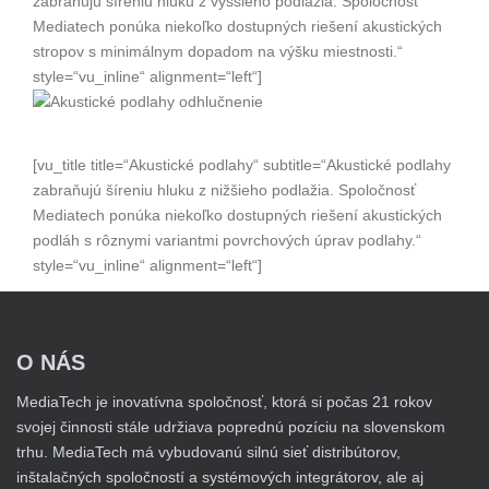
zabraňujú šíreniu hluku z vyššieho podlažia. Spoločnosť
Mediatech ponúka niekoľko dostupných riešení akustických
stropov s minimálnym dopadom na výšku miestnosti.“
style=“vu_inline“ alignment=“left“]
[vu_title title=“Akustické podlahy“ subtitle=“Akustické podlahy
zabraňujú šíreniu hluku z nižšieho podlažia. Spoločnosť
Mediatech ponúka niekoľko dostupných riešení akustických
podláh s rôznymi variantmi povrchových úprav podlahy.“
style=“vu_inline“ alignment=“left“]
O NÁS
MediaTech je inovatívna spoločnosť, ktorá si počas 21 rokov
svojej činnosti stále udržiava poprednú pozíciu na slovenskom
trhu. MediaTech má vybudovanú silnú sieť distribútorov,
inštalačných spoločností a systémových integrátorov, ale aj