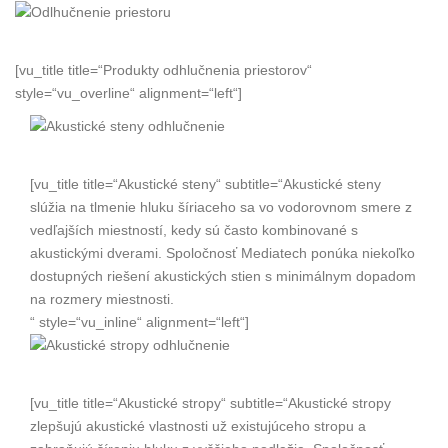
[vu_title title=“Produkty odhlučnenia priestorov“
style=“vu_overline“ alignment=“left“]
[vu_title title=“Akustické steny“ subtitle=“Akustické steny
slúžia na tlmenie hluku šíriaceho sa vo vodorovnom smere z
vedľajších miestností, kedy sú často kombinované s
akustickými dverami. Spoločnosť Mediatech ponúka niekoľko
dostupných riešení akustických stien s minimálnym dopadom
na rozmery miestnosti.
“ style=“vu_inline“ alignment=“left“]
[vu_title title=“Akustické stropy“ subtitle=“Akustické stropy
zlepšujú akustické vlastnosti už existujúceho stropu a