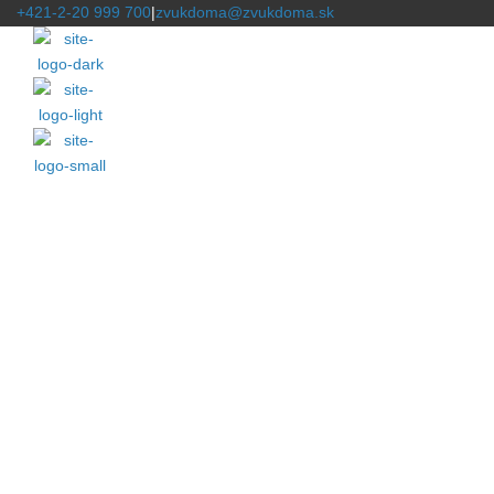
+421-2-20 999 700
|
zvukdoma@zvukdoma.sk
BLOG