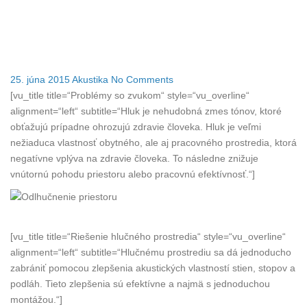
ODHLUČNENIE PRIESTORU
25. júna 2015
Akustika
No Comments
[vu_title title=“Problémy so zvukom“ style=“vu_overline“
alignment=“left“ subtitle=“Hluk je nehudobná zmes tónov, ktoré
obťažujú prípadne ohrozujú zdravie človeka. Hluk je veľmi
nežiaduca vlastnosť obytného, ale aj pracovného prostredia, ktorá
negatívne vplýva na zdravie človeka. To následne znižuje
vnútornú pohodu priestoru alebo pracovnú efektívnosť.“]
[vu_title title=“Riešenie hlučného prostredia“ style=“vu_overline“
alignment=“left“ subtitle=“Hlučnému prostrediu sa dá jednoducho
zabrániť pomocou zlepšenia akustických vlastností stien, stopov a
podláh. Tieto zlepšenia sú efektívne a najmä s jednoduchou
montážou.“]